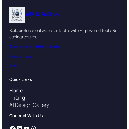
WP AI Builder
Build professional websites faster with AI-powered tools. No
coding required.
Terms and conditions of sale
Terms of use
Blog
Quick Links
Home
Pricing
AI Design Gallery
Connect With Us
Facebook
LinkedIn
YouTube
WordPress