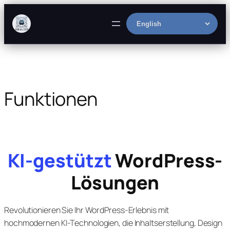
Skip
to
Select
content
language
Funktionen
KI-gestützt
WordPress-
Lösungen
Revolutionieren Sie Ihr WordPress-Erlebnis mit
hochmodernen KI-Technologien, die Inhaltserstellung, Design