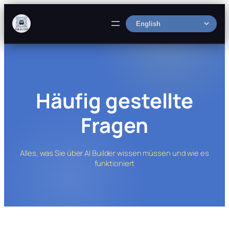
Skip
to
Select
content
language
Häufig gestellte
Fragen
Alles, was Sie über AI Builder wissen müssen und wie es
funktioniert